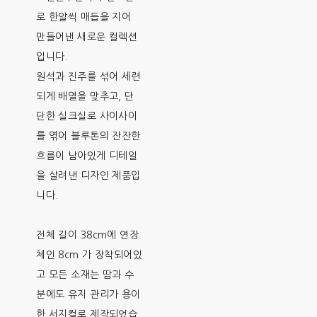
로 한알씩 매듭을 지어
만들어낸 새로운 컬렉션
입니다.
원석과 진주를 섞어 세련
되게 배열을 맞추고, 단
단한 실크실로 사이사이
를 엮어 블루톤의 잔잔한
흐름이 남아있게 디테일
을 살려낸 디자인 제품입
니다.
전체 길이 38cm에 연장
체인 8cm 가 장착되어있
고 모든 소재는 땀과 수
분에도 유지 관리가 용이
한 서지컬로 제작되었습