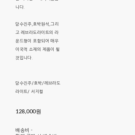
니다.
담수진주,호박원석,그리
고 레브라도라이트의 라
운드형이 포함되어 매우
이국적 소재의 제품이 될
것입니다.
담수진주/호박/레브라도
라이트/ 서지컬
128,000원
배송비
-