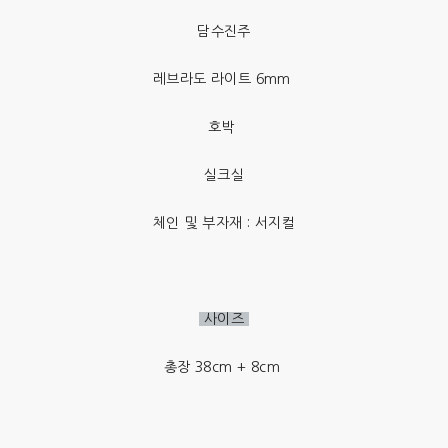
담수진주
레브라도 라이트 6mm
호박
실크실
체인 및 부자재 : 서지컬
사이즈
총장 38cm + 8cm