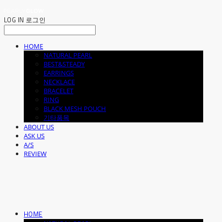
LOG IN
로그인
HOME
NATURAL PEARL
BEST&STEADY
EARRINGS
NECKLACE
BRACELET
RING
BLACK MESH POUCH
기타품목
ABOUT US
ASK US
A/S
REVIEW
HOME