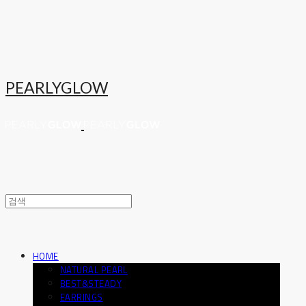
PEARLYGLOW
HOME
NATURAL PEARL
BEST&STEADY
EARRINGS