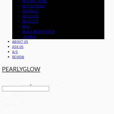
NATURAL PEARL
BEST&STEADY
EARRINGS
NECKLACE
BRACELET
RING
BLACK MESH POUCH
기타품목
ABOUT US
ASK US
A/S
REVIEW
PEARLYGLOW
Search
검색
Log In
로그인
Cart
장바구니