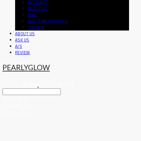
NECKLACE
BRACELET
RING
BLACK MESH POUCH
기타품목
ABOUT US
ASK US
A/S
REVIEW
PEARLYGLOW
Search
검색
Log In
로그인
Cart
장바구니