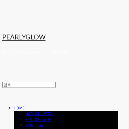
PEARLYGLOW
HOME
NATURAL PEARL
BEST&STEADY
EARRINGS