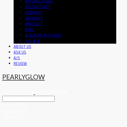
NATURAL PEARL
BEST&STEADY
EARRINGS
NECKLACE
BRACELET
RING
BLACK MESH POUCH
기타품목
ABOUT US
ASK US
A/S
REVIEW
PEARLYGLOW
Search
검색
Log In
로그인
Cart
장바구니