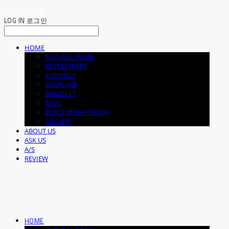
LOG IN
로그인
HOME
NATURAL PEARL
BEST&STEADY
EARRINGS
NECKLACE
BRACELET
RING
BLACK MESH POUCH
기타품목
ABOUT US
ASK US
A/S
REVIEW
HOME