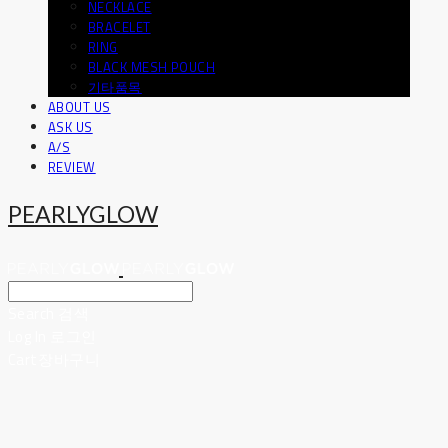
NECKLACE
BRACELET
RING
BLACK MESH POUCH
기타품목
ABOUT US
ASK US
A/S
REVIEW
PEARLYGLOW
Search
검색
Log In
로그인
Cart
장바구니