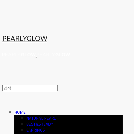
PEARLYGLOW
HOME
NATURAL PEARL
BEST&STEADY
EARRINGS