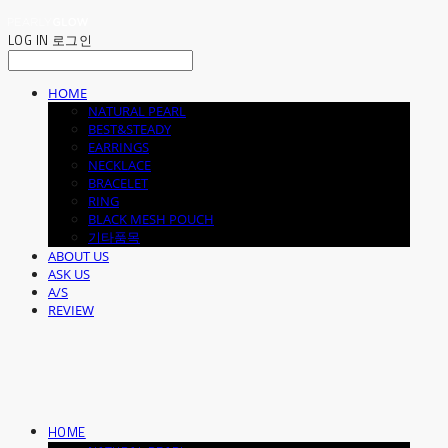
LOG IN
로그인
HOME
NATURAL PEARL
BEST&STEADY
EARRINGS
NECKLACE
BRACELET
RING
BLACK MESH POUCH
기타품목
ABOUT US
ASK US
A/S
REVIEW
HOME