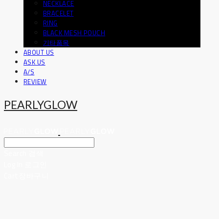
NECKLACE
BRACELET
RING
BLACK MESH POUCH
기타품목
ABOUT US
ASK US
A/S
REVIEW
PEARLYGLOW
Search
검색
Log In
로그인
Cart
장바구니