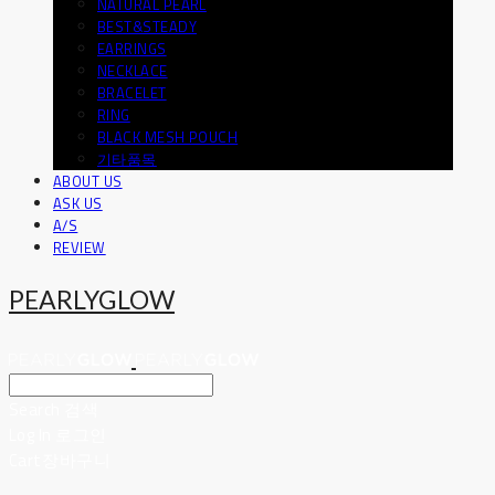
NATURAL PEARL
BEST&STEADY
EARRINGS
NECKLACE
BRACELET
RING
BLACK MESH POUCH
기타품목
ABOUT US
ASK US
A/S
REVIEW
PEARLYGLOW
Search
검색
Log In
로그인
Cart
장바구니