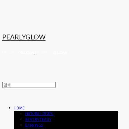
PEARLYGLOW
HOME
NATURAL PEARL
BEST&STEADY
EARRINGS