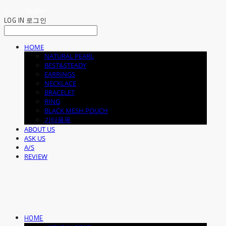
LOG IN
로그인
HOME
NATURAL PEARL
BEST&STEADY
EARRINGS
NECKLACE
BRACELET
RING
BLACK MESH POUCH
기타품목
ABOUT US
ASK US
A/S
REVIEW
HOME