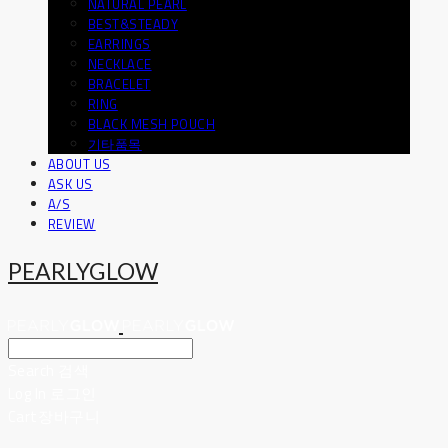
NATURAL PEARL
BEST&STEADY
EARRINGS
NECKLACE
BRACELET
RING
BLACK MESH POUCH
기타품목
ABOUT US
ASK US
A/S
REVIEW
PEARLYGLOW
Search
검색
Log In
로그인
Cart
장바구니