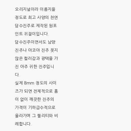
오리지널이라 이름지을
정도로 최고 사양의 천연
담수진주로 제작된 원포
인트 귀걸이입니다.
담수진주이면서도 남양
진주나 아코야 진주 못지
않은 컬러감과 광택을 가
진 아주 귀한 진주입니
다.
실제 8mm 정도의 사이
즈가 되면 전체적으로 흠
이 없이 깨끗한 진주의
가격이 기하급수적으로
올라가며 그 퀄리티와 비
례합니다.