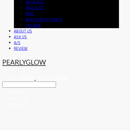
NECKLACE
BRACELET
RING
BLACK MESH POUCH
기타품목
ABOUT US
ASK US
A/S
REVIEW
PEARLYGLOW
Search
검색
Log In
로그인
Cart
장바구니