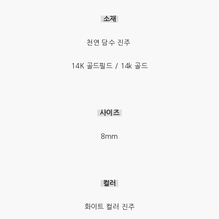
소재
천연 담수 진주
14K 골드필드 / 14k 골드
사이즈
8mm
컬러
화이트 컬러 진주