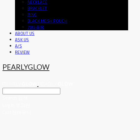
NECKLACE
BRACELET
RING
BLACK MESH POUCH
기타품목
ABOUT US
ASK US
A/S
REVIEW
PEARLYGLOW
Search
검색
Log In
로그인
Cart
장바구니