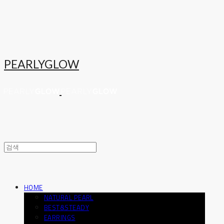
PEARLYGLOW
HOME
NATURAL PEARL
BEST&STEADY
EARRINGS