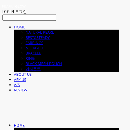
LOG IN
로그인
HOME
NATURAL PEARL
BEST&STEADY
EARRINGS
NECKLACE
BRACELET
RING
BLACK MESH POUCH
기타품목
ABOUT US
ASK US
A/S
REVIEW
HOME