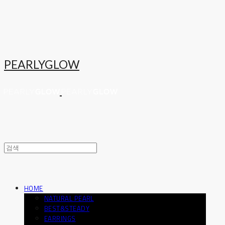
PEARLYGLOW
HOME
NATURAL PEARL
BEST&STEADY
EARRINGS