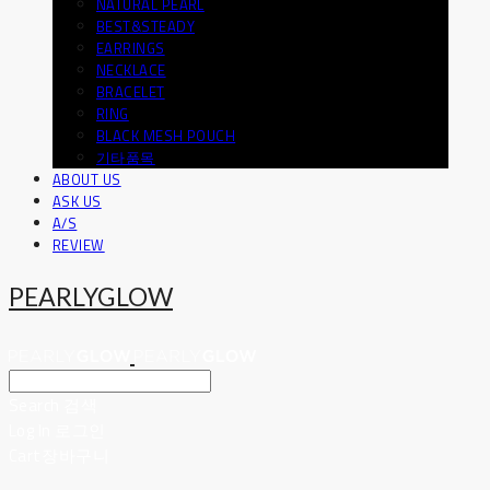
NATURAL PEARL
BEST&STEADY
EARRINGS
NECKLACE
BRACELET
RING
BLACK MESH POUCH
기타품목
ABOUT US
ASK US
A/S
REVIEW
PEARLYGLOW
Search
검색
Log In
로그인
Cart
장바구니