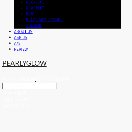
NECKLACE
BRACELET
RING
BLACK MESH POUCH
기타품목
ABOUT US
ASK US
A/S
REVIEW
PEARLYGLOW
Search
검색
Log In
로그인
Cart
장바구니