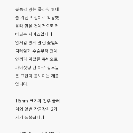
볼륨감 있는 플라워 형태
를 지닌 귀걸이로 착용했
을때 귓볼 전체적으로 커
버되는 사이즈입니다.
입체감 있게 말린 꽃잎의
디테일과 수술부터 전체
잎까지 자잘한 큐빅으로
파베셋팅 된 아주 감도높
은 표현이 돋보이는 제품
입니다.
16mm 크기의 진주 클러
치와 일반 잠금장치 2가
지가 동봉됩니다.