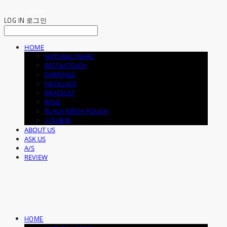
LOG IN
로그인
HOME
NATURAL PEARL
BEST&STEADY
EARRINGS
NECKLACE
BRACELET
RING
BLACK MESH POUCH
기타품목
ABOUT US
ASK US
A/S
REVIEW
HOME