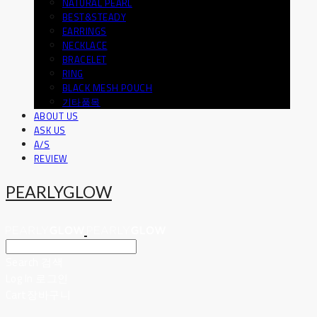
NATURAL PEARL
BEST&STEADY
EARRINGS
NECKLACE
BRACELET
RING
BLACK MESH POUCH
기타품목
ABOUT US
ASK US
A/S
REVIEW
PEARLYGLOW
Search
검색
Log In
로그인
Cart
장바구니