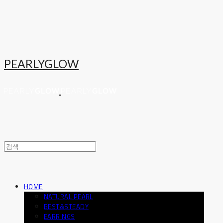
PEARLYGLOW
HOME
NATURAL PEARL
BEST&STEADY
EARRINGS