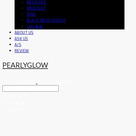
NECKLACE
BRACELET
RING
BLACK MESH POUCH
기타품목
ABOUT US
ASK US
A/S
REVIEW
PEARLYGLOW
Search
검색
Log In
로그인
Cart
장바구니