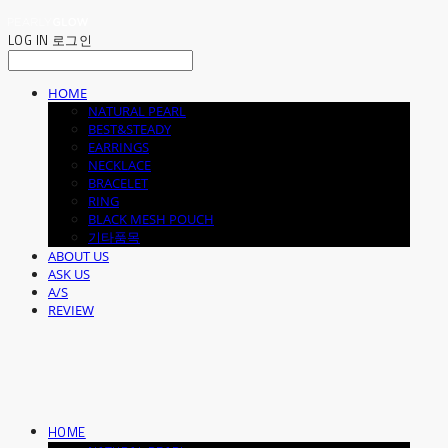
LOG IN
로그인
HOME
NATURAL PEARL
BEST&STEADY
EARRINGS
NECKLACE
BRACELET
RING
BLACK MESH POUCH
기타품목
ABOUT US
ASK US
A/S
REVIEW
HOME