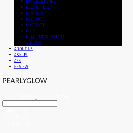
NATURAL PEARL
BEST&STEADY
EARRINGS
NECKLACE
BRACELET
RING
BLACK MESH POUCH
기타품목
ABOUT US
ASK US
A/S
REVIEW
PEARLYGLOW
Search
검색
Log In
로그인
Cart
장바구니