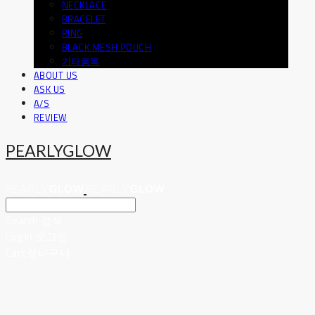
NECKLACE
BRACELET
RING
BLACK MESH POUCH
기타품목
ABOUT US
ASK US
A/S
REVIEW
PEARLYGLOW
Search
검색
Log In
로그인
Cart
장바구니