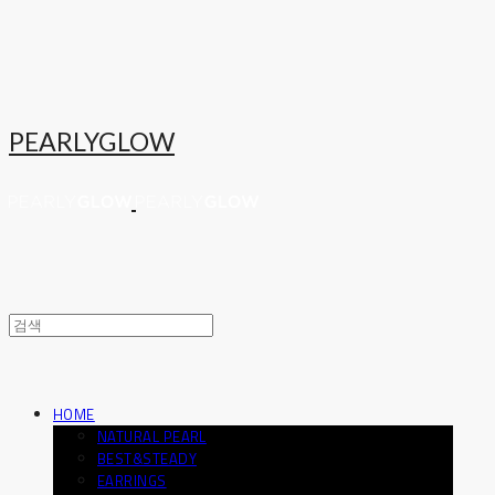
PEARLYGLOW
HOME
NATURAL PEARL
BEST&STEADY
EARRINGS