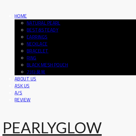
HOME
NATURAL PEARL
BEST&STEADY
EARRINGS
NECKLACE
BRACELET
RING
BLACK MESH POUCH
기타품목
ABOUT US
ASK US
A/S
REVIEW
PEARLYGLOW