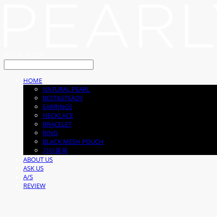
LOG IN
로그인
HOME
NATURAL PEARL
BEST&STEADY
EARRINGS
NECKLACE
BRACELET
RING
BLACK MESH POUCH
기타품목
ABOUT US
ASK US
A/S
REVIEW