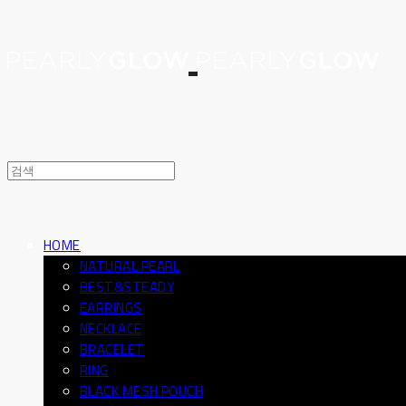
HOME
NATURAL PEARL
BEST&STEADY
EARRINGS
NECKLACE
BRACELET
RING
BLACK MESH POUCH