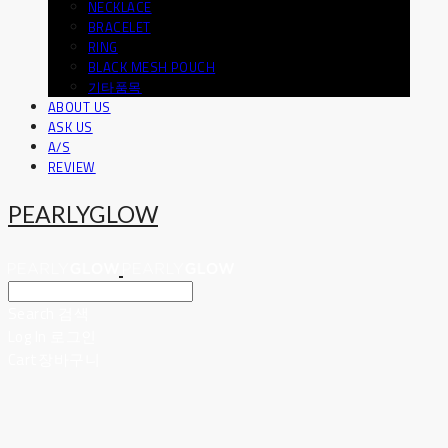
NECKLACE
BRACELET
RING
BLACK MESH POUCH
기타품목
ABOUT US
ASK US
A/S
REVIEW
PEARLYGLOW
Search
검색
Log In
로그인
Cart
장바구니