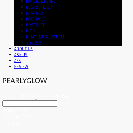
NATURAL PEARL
BEST&STEADY
EARRINGS
NECKLACE
BRACELET
RING
BLACK MESH POUCH
기타품목
ABOUT US
ASK US
A/S
REVIEW
PEARLYGLOW
Search
검색
Log In
로그인
Cart
장바구니