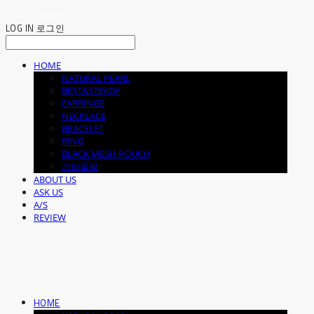
LOG IN
로그인
HOME
NATURAL PEARL
BEST&STEADY
EARRINGS
NECKLACE
BRACELET
RING
BLACK MESH POUCH
기타품목
ABOUT US
ASK US
A/S
REVIEW
HOME