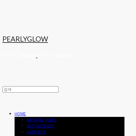
PEARLYGLOW
HOME
NATURAL PEARL
BEST&STEADY
EARRINGS