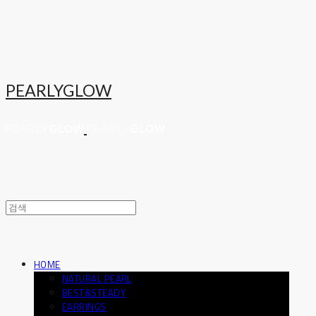
PEARLYGLOW
HOME
NATURAL PEARL
BEST&STEADY
EARRINGS