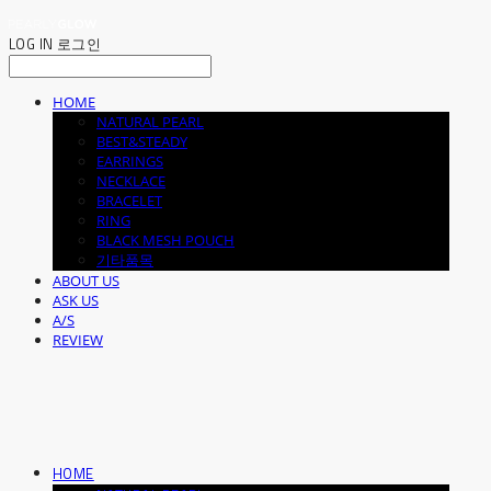
LOG IN
로그인
HOME
NATURAL PEARL
BEST&STEADY
EARRINGS
NECKLACE
BRACELET
RING
BLACK MESH POUCH
기타품목
ABOUT US
ASK US
A/S
REVIEW
HOME