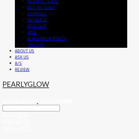
NATURAL PEARL
BEST&STEADY
EARRINGS
NECKLACE
BRACELET
RING
BLACK MESH POUCH
기타품목
ABOUT US
ASK US
A/S
REVIEW
PEARLYGLOW
Search
검색
Log In
로그인
Cart
장바구니