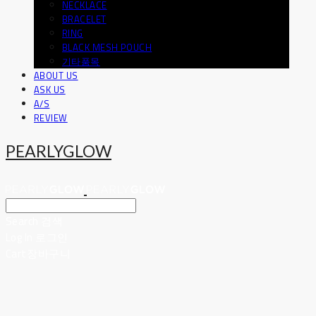
NECKLACE
BRACELET
RING
BLACK MESH POUCH
기타품목
ABOUT US
ASK US
A/S
REVIEW
PEARLYGLOW
Search
검색
Log In
로그인
Cart
장바구니