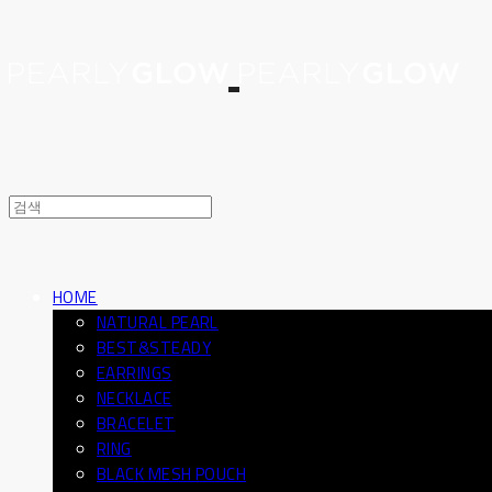
HOME
NATURAL PEARL
BEST&STEADY
EARRINGS
NECKLACE
BRACELET
RING
BLACK MESH POUCH