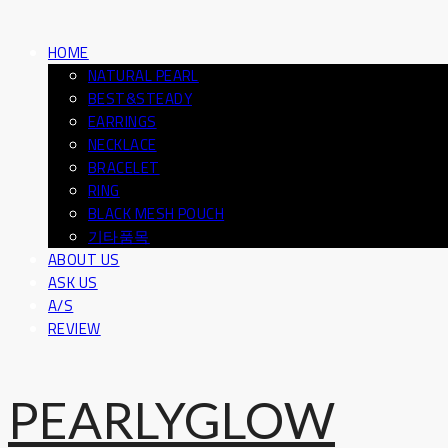
HOME
NATURAL PEARL
BEST&STEADY
EARRINGS
NECKLACE
BRACELET
RING
BLACK MESH POUCH
기타품목
ABOUT US
ASK US
A/S
REVIEW
PEARLYGLOW