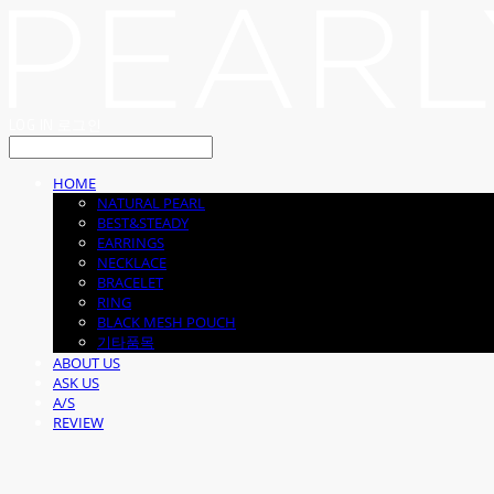
LOG IN
로그인
HOME
NATURAL PEARL
BEST&STEADY
EARRINGS
NECKLACE
BRACELET
RING
BLACK MESH POUCH
기타품목
ABOUT US
ASK US
A/S
REVIEW