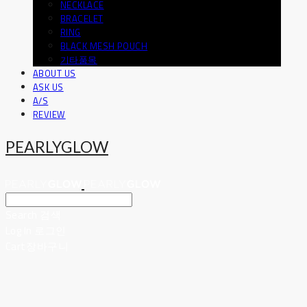
NECKLACE
BRACELET
RING
BLACK MESH POUCH
기타품목
ABOUT US
ASK US
A/S
REVIEW
PEARLYGLOW
Search
검색
Log In
로그인
Cart
장바구니