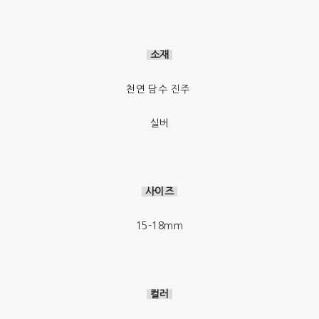
소재
천연 담수 진주
실버
사이즈
15-18mm
컬러