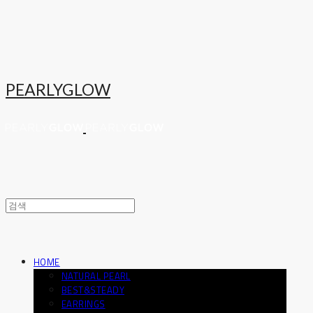
PEARLYGLOW
HOME
NATURAL PEARL
BEST&STEADY
EARRINGS