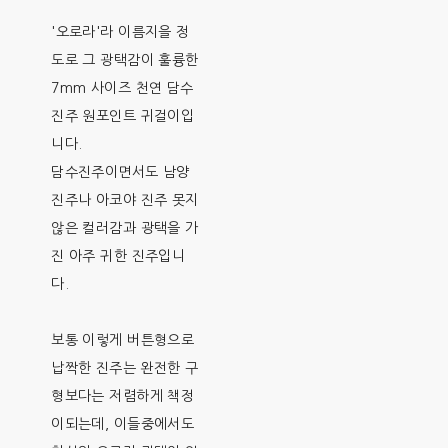
'오로라'라 이름지을 정
도로 그 광택감이 훌륭한
7mm 사이즈 천연 담수
진주 원포인트 귀걸이입
니다.
담수진주이면서도 남양
진주나 아코야 진주 못지
않은 컬러감과 광택을 가
진 아주 귀한 진주입니
다.
보통 이렇게 버튼형으로
납짝한 진주는 완전한 구
형보다는 저렴하게 책정
이되는데, 이들중에서도