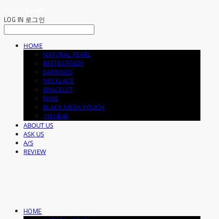
LOG IN
로그인
HOME
NATURAL PEARL
BEST&STEADY
EARRINGS
NECKLACE
BRACELET
RING
BLACK MESH POUCH
기타품목
ABOUT US
ASK US
A/S
REVIEW
HOME