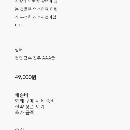
최상의 오로라 광택이 있
는 것들만 엄선하여 어렵
게 구성한 진주귀걸이입
니다.
실버
천연 담수 진주 AAA급
49,000원
배송비
-
함께 구매 시 배송비
절약 상품 보기
추가 금액