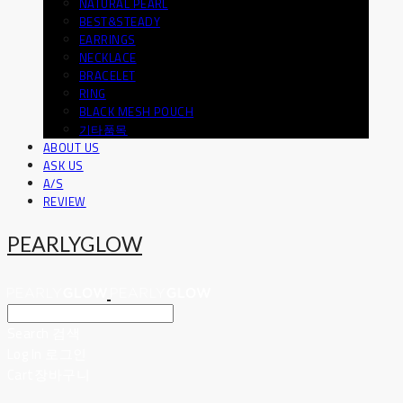
NATURAL PEARL
BEST&STEADY
EARRINGS
NECKLACE
BRACELET
RING
BLACK MESH POUCH
기타품목
ABOUT US
ASK US
A/S
REVIEW
PEARLYGLOW
Search
검색
Log In
로그인
Cart
장바구니