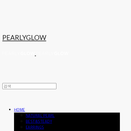
PEARLYGLOW
HOME
NATURAL PEARL
BEST&STEADY
EARRINGS