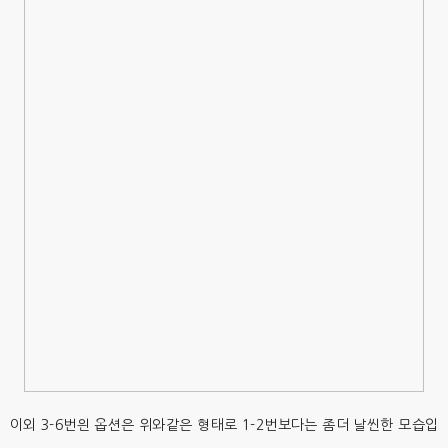
이외 3-6번읜 옵션은 위와같은 형태로 1-2번보다는 좀더 날씬한 모습입