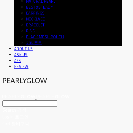
NATURAL PEARL
BEST&STEADY
EARRINGS
NECKLACE
BRACELET
RING
BLACK MESH POUCH
기타품목
ABOUT US
ASK US
A/S
REVIEW
PEARLYGLOW
Search
검색
Log In
로그인
Cart
장바구니