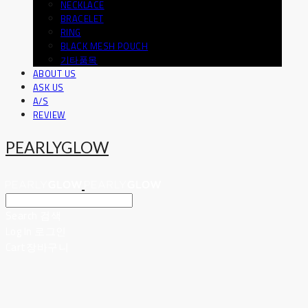
NECKLACE
BRACELET
RING
BLACK MESH POUCH
기타품목
ABOUT US
ASK US
A/S
REVIEW
PEARLYGLOW
Search
검색
Log In
로그인
Cart
장바구니