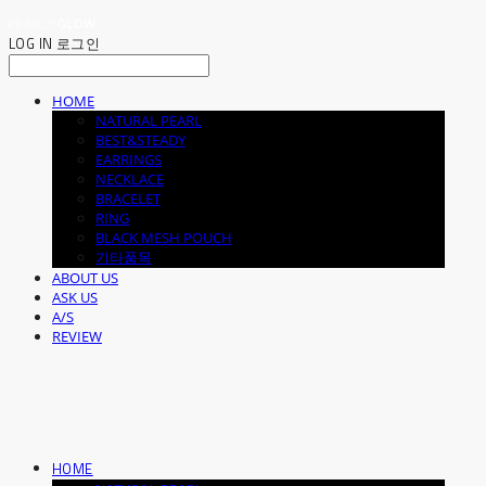
LOG IN
로그인
HOME
NATURAL PEARL
BEST&STEADY
EARRINGS
NECKLACE
BRACELET
RING
BLACK MESH POUCH
기타품목
ABOUT US
ASK US
A/S
REVIEW
HOME