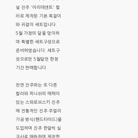
널 진주 '이리데센트' 컬
러로 제작된 기본 목걸이
와 귀걸이 세트입니다.
5월 가정의 달을 맞이하
여 특별한 세트구성으로
준비하였습니다. 세트구
성으로만 5월달만 한정
기간 판매합니다.
천연 진주와는 또 다른
컬러와 피니쉬의 매력이
있는 스와로브스키 진주
에 전통적인 진주 주얼리
가공 방식(핸드타이드)을
도입하여 진주 한알씩 실
크사로 매듭하여 제작한