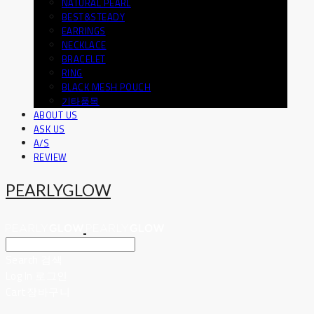
NATURAL PEARL
BEST&STEADY
EARRINGS
NECKLACE
BRACELET
RING
BLACK MESH POUCH
기타품목
ABOUT US
ASK US
A/S
REVIEW
PEARLYGLOW
Search
검색
Log In
로그인
Cart
장바구니