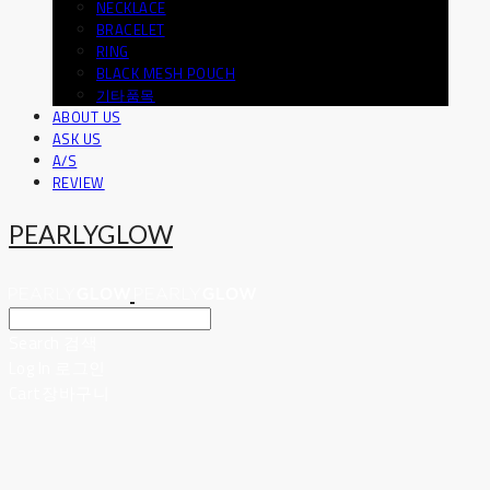
NECKLACE
BRACELET
RING
BLACK MESH POUCH
기타품목
ABOUT US
ASK US
A/S
REVIEW
PEARLYGLOW
Search
검색
Log In
로그인
Cart
장바구니