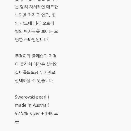
는 달리 자체적인 매트한
느낌을 가지고 있고, 빛
의 각도에 따라 오로라
빛의 반사광을 보이는 모
던한 스타일입니다.
목걸이의 클래습과 귀걸
이 클러치 마감은 실버와
실버골드도금 두가지로
선택하실 수 있습니다.
Swarovski pearl (
made in Austria )
92.5% silver + 14K 도
금