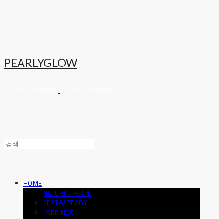
PEARLYGLOW
HOME
NATURAL PEARL
BEST&STEADY
EARRINGS