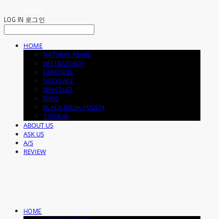
LOG IN
로그인
HOME
NATURAL PEARL
BEST&STEADY
EARRINGS
NECKLACE
BRACELET
RING
BLACK MESH POUCH
기타품목
ABOUT US
ASK US
A/S
REVIEW
HOME