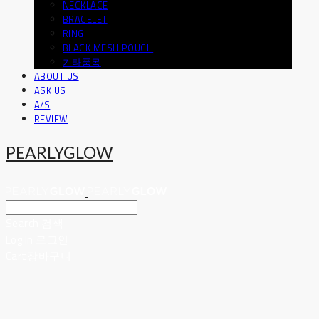
NECKLACE
BRACELET
RING
BLACK MESH POUCH
기타품목
ABOUT US
ASK US
A/S
REVIEW
PEARLYGLOW
Search
검색
Log In
로그인
Cart
장바구니