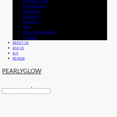
NATURAL PEARL
BEST&STEADY
EARRINGS
NECKLACE
BRACELET
RING
BLACK MESH POUCH
기타품목
ABOUT US
ASK US
A/S
REVIEW
PEARLYGLOW
Search
검색
Log In
로그인
Cart
장바구니