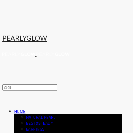
PEARLYGLOW
HOME
NATURAL PEARL
BEST&STEADY
EARRINGS