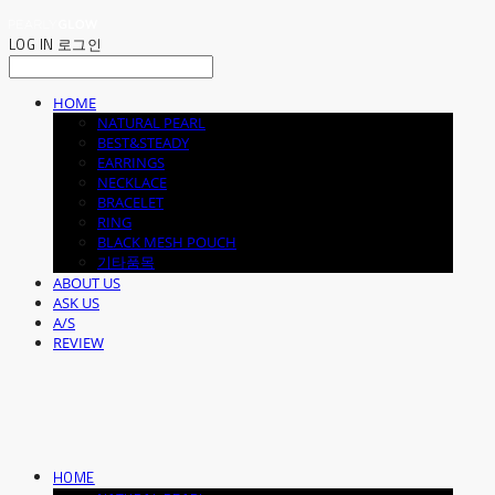
LOG IN
로그인
HOME
NATURAL PEARL
BEST&STEADY
EARRINGS
NECKLACE
BRACELET
RING
BLACK MESH POUCH
기타품목
ABOUT US
ASK US
A/S
REVIEW
HOME