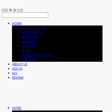
LOG IN
로그인
HOME
NATURAL PEARL
BEST&STEADY
EARRINGS
NECKLACE
BRACELET
RING
BLACK MESH POUCH
기타품목
ABOUT US
ASK US
A/S
REVIEW
HOME