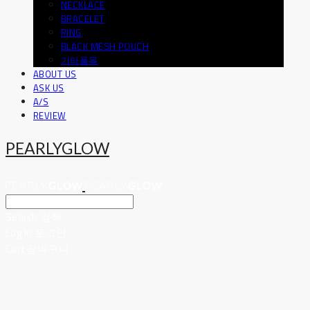
NECKLACE
BRACELET
RING
BLACK MESH POUCH
기타품목
ABOUT US
ASK US
A/S
REVIEW
PEARLYGLOW
Search
검색
Log In
로그인
Cart
장바구니