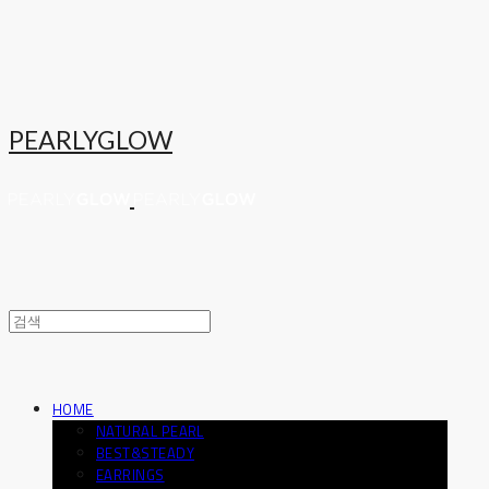
PEARLYGLOW
HOME
NATURAL PEARL
BEST&STEADY
EARRINGS