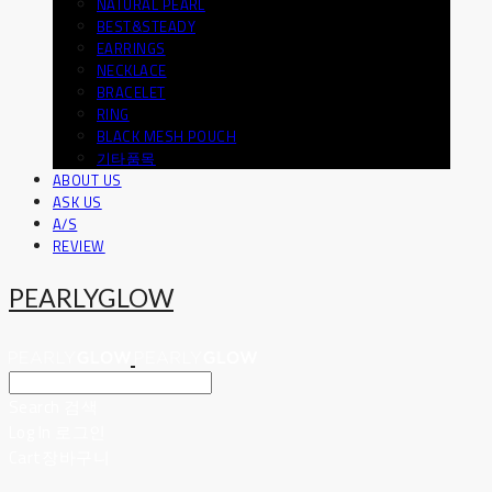
NATURAL PEARL
BEST&STEADY
EARRINGS
NECKLACE
BRACELET
RING
BLACK MESH POUCH
기타품목
ABOUT US
ASK US
A/S
REVIEW
PEARLYGLOW
Search
검색
Log In
로그인
Cart
장바구니