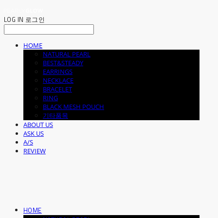
LOG IN
로그인
HOME
NATURAL PEARL
BEST&STEADY
EARRINGS
NECKLACE
BRACELET
RING
BLACK MESH POUCH
기타품목
ABOUT US
ASK US
A/S
REVIEW
HOME