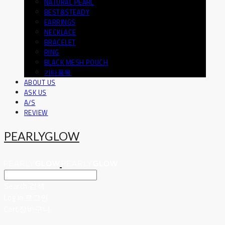
NATURAL PEARL
BEST&STEADY
EARRINGS
NECKLACE
BRACELET
RING
BLACK MESH POUCH
기타품목
ABOUT US
ASK US
A/S
REVIEW
PEARLYGLOW
Search
검색
Log In
로그인
Cart
장바구니