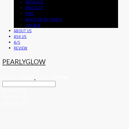
NECKLACE
BRACELET
RING
BLACK MESH POUCH
기타품목
ABOUT US
ASK US
A/S
REVIEW
PEARLYGLOW
Search
검색
Log In
로그인
Cart
장바구니