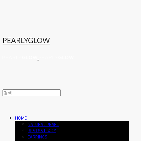
PEARLYGLOW
HOME
NATURAL PEARL
BEST&STEADY
EARRINGS