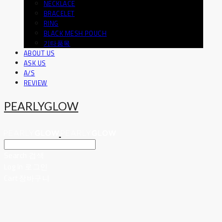
NECKLACE
BRACELET
RING
BLACK MESH POUCH
기타품목
ABOUT US
ASK US
A/S
REVIEW
PEARLYGLOW
Search
검색
Log In
로그인
Cart
장바구니