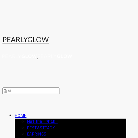
PEARLYGLOW
HOME
NATURAL PEARL
BEST&STEADY
EARRINGS