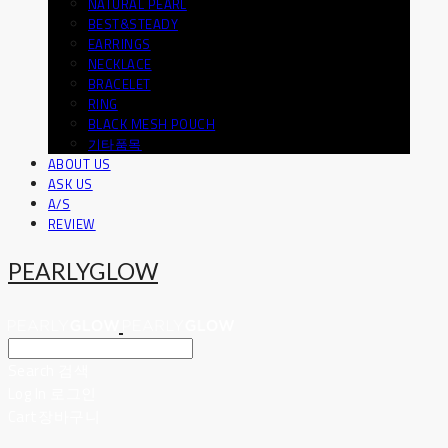
NATURAL PEARL
BEST&STEADY
EARRINGS
NECKLACE
BRACELET
RING
BLACK MESH POUCH
기타품목
ABOUT US
ASK US
A/S
REVIEW
PEARLYGLOW
Search
검색
Log In
로그인
Cart
장바구니