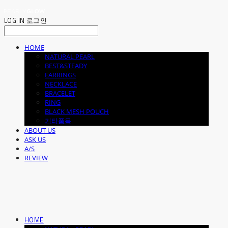
LOG IN
로그인
HOME
NATURAL PEARL
BEST&STEADY
EARRINGS
NECKLACE
BRACELET
RING
BLACK MESH POUCH
기타품목
ABOUT US
ASK US
A/S
REVIEW
HOME