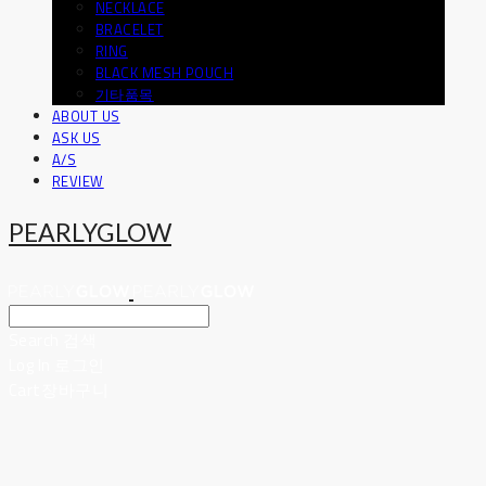
NECKLACE
BRACELET
RING
BLACK MESH POUCH
기타품목
ABOUT US
ASK US
A/S
REVIEW
PEARLYGLOW
Search
검색
Log In
로그인
Cart
장바구니