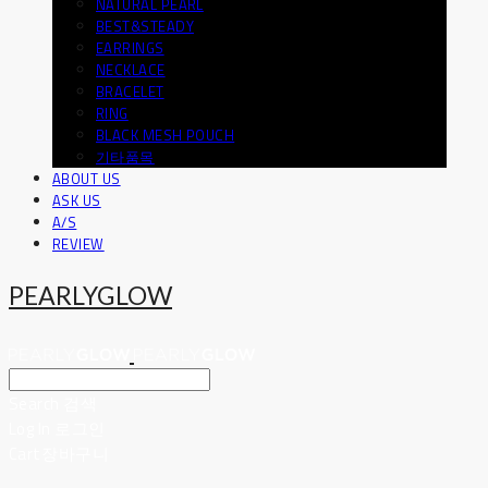
NATURAL PEARL
BEST&STEADY
EARRINGS
NECKLACE
BRACELET
RING
BLACK MESH POUCH
기타품목
ABOUT US
ASK US
A/S
REVIEW
PEARLYGLOW
Search
검색
Log In
로그인
Cart
장바구니