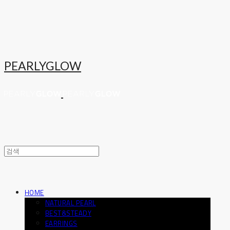
PEARLYGLOW
HOME
NATURAL PEARL
BEST&STEADY
EARRINGS