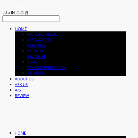
LOG IN
로그인
HOME
NATURAL PEARL
BEST&STEADY
EARRINGS
NECKLACE
BRACELET
RING
BLACK MESH POUCH
기타품목
ABOUT US
ASK US
A/S
REVIEW
HOME