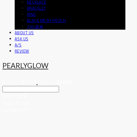
NECKLACE
BRACELET
RING
BLACK MESH POUCH
기타품목
ABOUT US
ASK US
A/S
REVIEW
PEARLYGLOW
Search
검색
Log In
로그인
Cart
장바구니