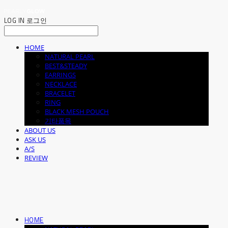
LOG IN
로그인
HOME
NATURAL PEARL
BEST&STEADY
EARRINGS
NECKLACE
BRACELET
RING
BLACK MESH POUCH
기타품목
ABOUT US
ASK US
A/S
REVIEW
HOME