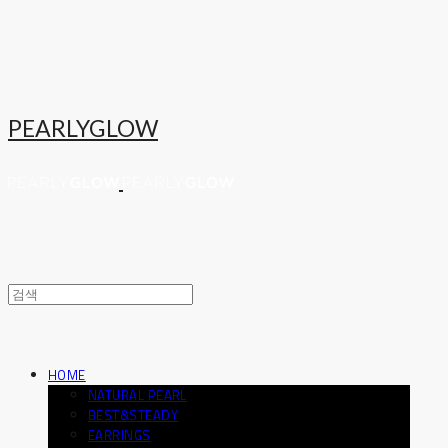
PEARLYGLOW
HOME
NATURAL PEARL
BEST&STEADY
EARRINGS