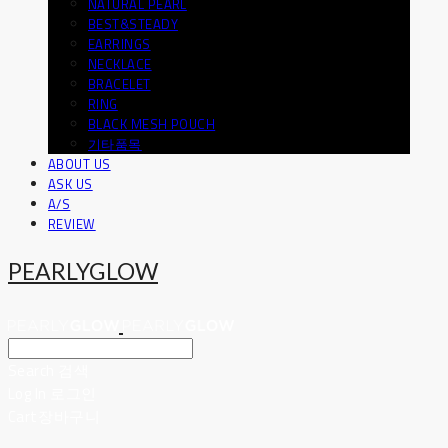
NATURAL PEARL
BEST&STEADY
EARRINGS
NECKLACE
BRACELET
RING
BLACK MESH POUCH
기타품목
ABOUT US
ASK US
A/S
REVIEW
PEARLYGLOW
Search
검색
Log In
로그인
Cart
장바구니