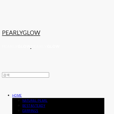
PEARLYGLOW
HOME
NATURAL PEARL
BEST&STEADY
EARRINGS