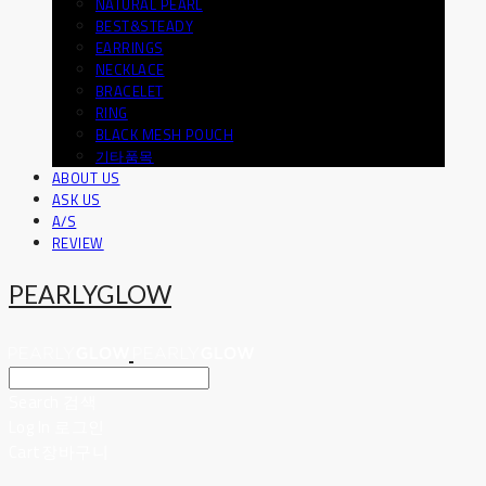
NATURAL PEARL
BEST&STEADY
EARRINGS
NECKLACE
BRACELET
RING
BLACK MESH POUCH
기타품목
ABOUT US
ASK US
A/S
REVIEW
PEARLYGLOW
Search
검색
Log In
로그인
Cart
장바구니