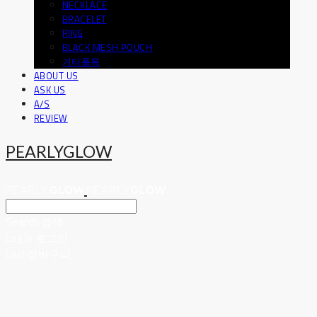
NECKLACE
BRACELET
RING
BLACK MESH POUCH
기타품목
ABOUT US
ASK US
A/S
REVIEW
PEARLYGLOW
Search
검색
Log In
로그인
Cart
장바구니