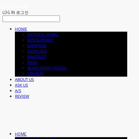
LOG IN
로그인
HOME
NATURAL PEARL
BEST&STEADY
EARRINGS
NECKLACE
BRACELET
RING
BLACK MESH POUCH
기타품목
ABOUT US
ASK US
A/S
REVIEW
HOME