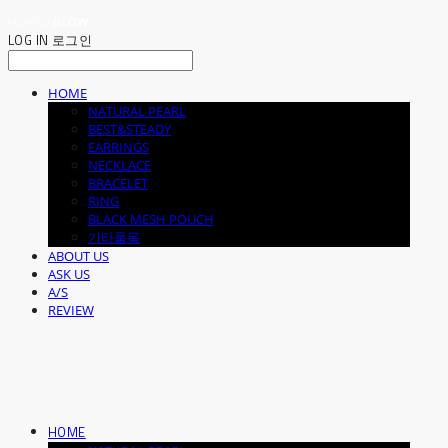
LOG IN
로그인
HOME
NATURAL PEARL
BEST&STEADY
EARRINGS
NECKLACE
BRACELET
RING
BLACK MESH POUCH
기타품목
ABOUT US
ASK US
A/S
REVIEW
HOME