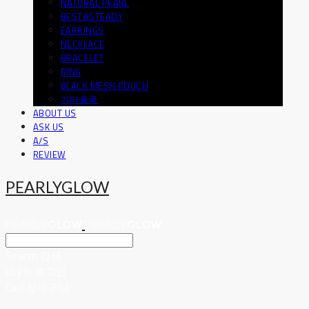
NATURAL PEARL
BEST&STEADY
EARRINGS
NECKLACE
BRACELET
RING
BLACK MESH POUCH
기타품목
ABOUT US
ASK US
A/S
REVIEW
PEARLYGLOW
Search
검색
Log In
로그인
Cart
장바구니