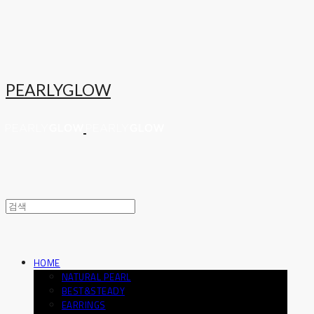
PEARLYGLOW
HOME
NATURAL PEARL
BEST&STEADY
EARRINGS