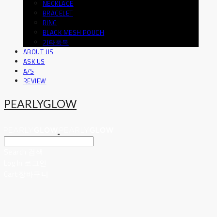
NECKLACE
BRACELET
RING
BLACK MESH POUCH
기타품목
ABOUT US
ASK US
A/S
REVIEW
PEARLYGLOW
Search
검색
Log In
로그인
Cart
장바구니