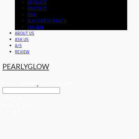
NECKLACE
BRACELET
RING
BLACK MESH POUCH
기타품목
ABOUT US
ASK US
A/S
REVIEW
PEARLYGLOW
Search
검색
Log In
로그인
Cart
장바구니