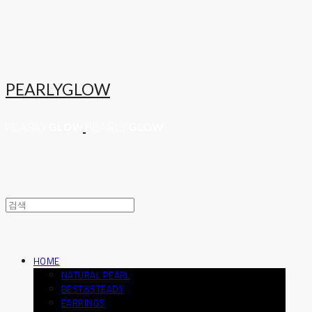
PEARLYGLOW
HOME
NATURAL PEARL
BEST&STEADY
EARRINGS