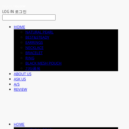
LOG IN
로그인
HOME
NATURAL PEARL
BEST&STEADY
EARRINGS
NECKLACE
BRACELET
RING
BLACK MESH POUCH
기타품목
ABOUT US
ASK US
A/S
REVIEW
HOME