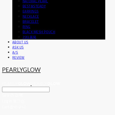
NATURAL PEARL
BEST&STEADY
EARRINGS
NECKLACE
BRACELET
RING
BLACK MESH POUCH
기타품목
ABOUT US
ASK US
A/S
REVIEW
PEARLYGLOW
Search
검색
Log In
로그인
Cart
장바구니