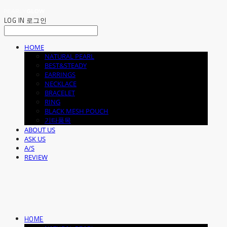
LOG IN
로그인
HOME
NATURAL PEARL
BEST&STEADY
EARRINGS
NECKLACE
BRACELET
RING
BLACK MESH POUCH
기타품목
ABOUT US
ASK US
A/S
REVIEW
HOME