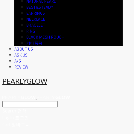
NATURAL PEARL
BEST&STEADY
EARRINGS
NECKLACE
BRACELET
RING
BLACK MESH POUCH
기타품목
ABOUT US
ASK US
A/S
REVIEW
PEARLYGLOW
Search
검색
Log In
로그인
Cart
장바구니