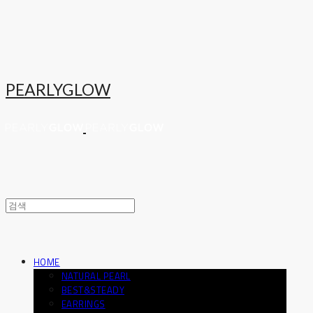
PEARLYGLOW
HOME
NATURAL PEARL
BEST&STEADY
EARRINGS