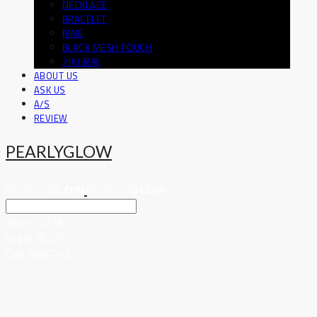
NECKLACE
BRACELET
RING
BLACK MESH POUCH
기타품목
ABOUT US
ASK US
A/S
REVIEW
PEARLYGLOW
Search
검색
Log In
로그인
Cart
장바구니