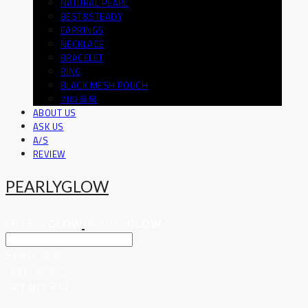
NATURAL PEARL
BEST&STEADY
EARRINGS
NECKLACE
BRACELET
RING
BLACK MESH POUCH
기타품목
ABOUT US
ASK US
A/S
REVIEW
PEARLYGLOW
Search
검색
Log In
로그인
Cart
장바구니