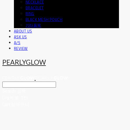
NECKLACE
BRACELET
RING
BLACK MESH POUCH
기타품목
ABOUT US
ASK US
A/S
REVIEW
PEARLYGLOW
Search
검색
Log In
로그인
Cart
장바구니