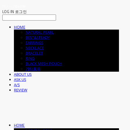
LOG IN
로그인
HOME
NATURAL PEARL
BEST&STEADY
EARRINGS
NECKLACE
BRACELET
RING
BLACK MESH POUCH
기타품목
ABOUT US
ASK US
A/S
REVIEW
HOME