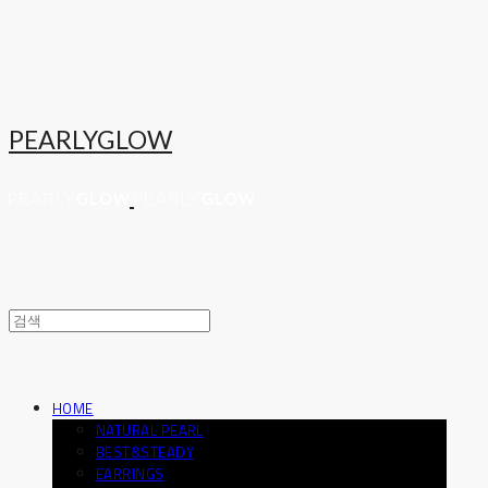
PEARLYGLOW
HOME
NATURAL PEARL
BEST&STEADY
EARRINGS