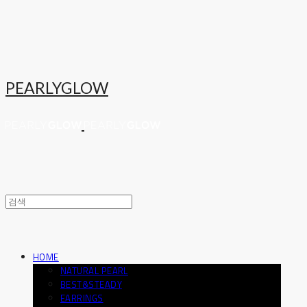
PEARLYGLOW
HOME
NATURAL PEARL
BEST&STEADY
EARRINGS