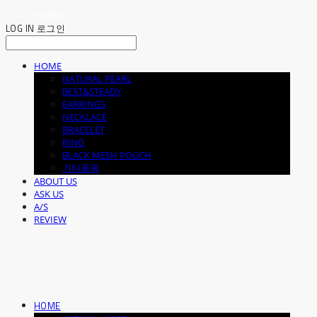
LOG IN
로그인
HOME
NATURAL PEARL
BEST&STEADY
EARRINGS
NECKLACE
BRACELET
RING
BLACK MESH POUCH
기타품목
ABOUT US
ASK US
A/S
REVIEW
HOME