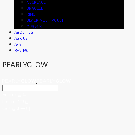
NECKLACE
BRACELET
RING
BLACK MESH POUCH
기타품목
ABOUT US
ASK US
A/S
REVIEW
PEARLYGLOW
Search
검색
Log In
로그인
Cart
장바구니