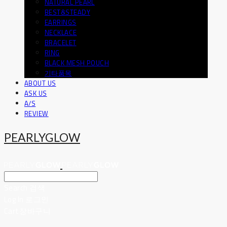
NATURAL PEARL
BEST&STEADY
EARRINGS
NECKLACE
BRACELET
RING
BLACK MESH POUCH
기타품목
ABOUT US
ASK US
A/S
REVIEW
PEARLYGLOW
Search
검색
Log In
로그인
Cart
장바구니