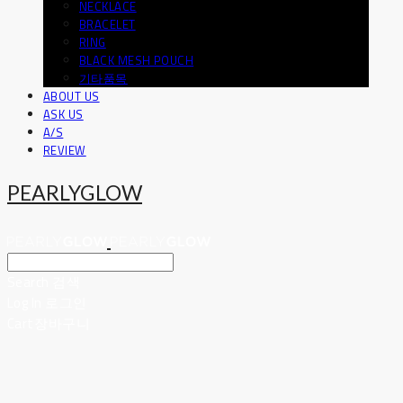
NECKLACE
BRACELET
RING
BLACK MESH POUCH
기타품목
ABOUT US
ASK US
A/S
REVIEW
PEARLYGLOW
Search
검색
Log In
로그인
Cart
장바구니