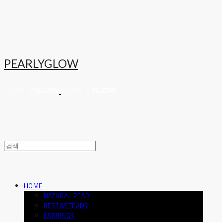
PEARLYGLOW
HOME
NATURAL PEARL
BEST&STEADY
EARRINGS