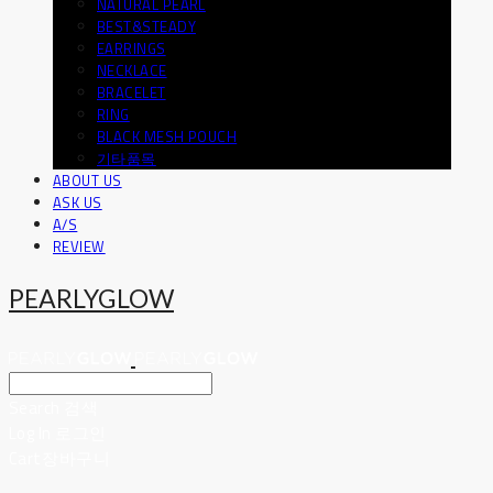
NATURAL PEARL
BEST&STEADY
EARRINGS
NECKLACE
BRACELET
RING
BLACK MESH POUCH
기타품목
ABOUT US
ASK US
A/S
REVIEW
PEARLYGLOW
Search
검색
Log In
로그인
Cart
장바구니