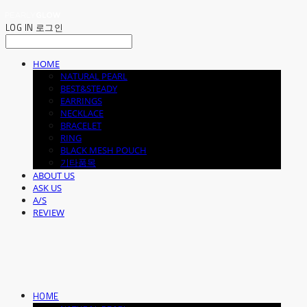
LOG IN
로그인
HOME
NATURAL PEARL
BEST&STEADY
EARRINGS
NECKLACE
BRACELET
RING
BLACK MESH POUCH
기타품목
ABOUT US
ASK US
A/S
REVIEW
HOME