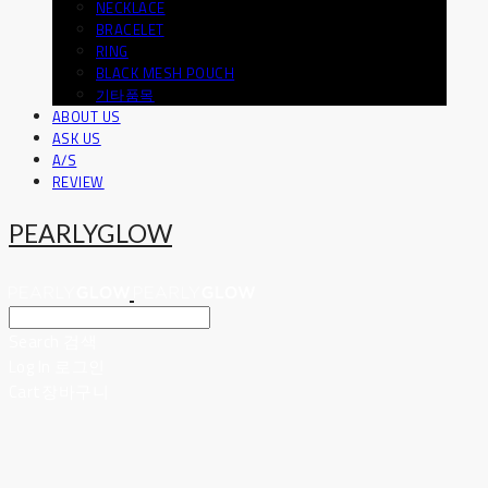
NECKLACE
BRACELET
RING
BLACK MESH POUCH
기타품목
ABOUT US
ASK US
A/S
REVIEW
PEARLYGLOW
Search
검색
Log In
로그인
Cart
장바구니