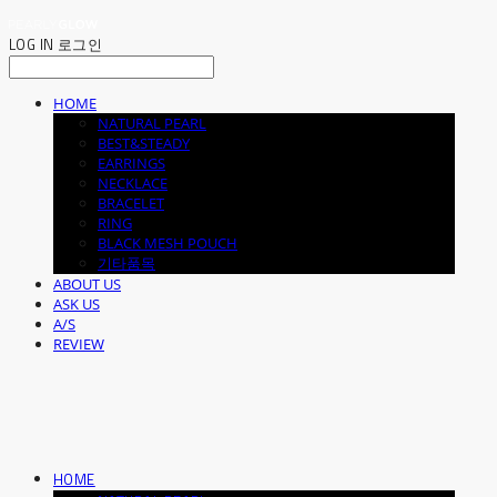
LOG IN
로그인
HOME
NATURAL PEARL
BEST&STEADY
EARRINGS
NECKLACE
BRACELET
RING
BLACK MESH POUCH
기타품목
ABOUT US
ASK US
A/S
REVIEW
HOME