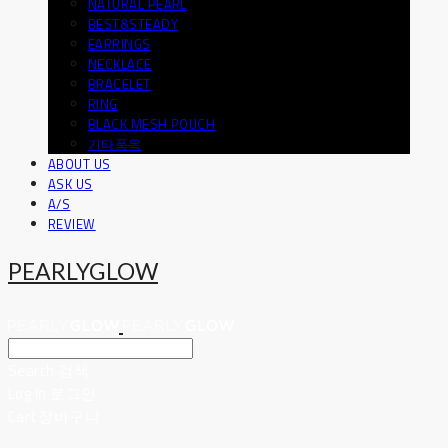
NATURAL PEARL
BEST&STEADY
EARRINGS
NECKLACE
BRACELET
RING
BLACK MESH POUCH
기타품목
ABOUT US
ASK US
A/S
REVIEW
PEARLYGLOW
Search
검색
Log In
로그인
Cart
장바구니