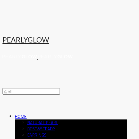
PEARLYGLOW
HOME
NATURAL PEARL
BEST&STEADY
EARRINGS