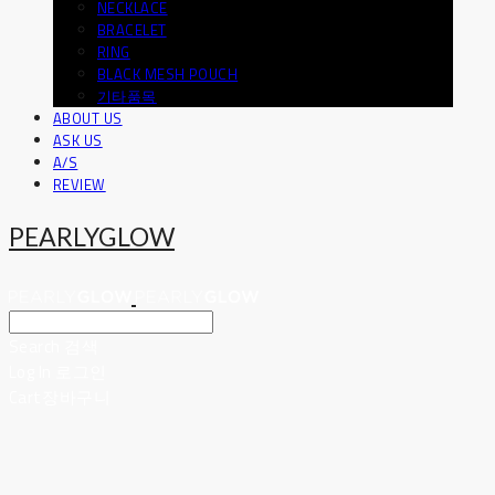
NECKLACE
BRACELET
RING
BLACK MESH POUCH
기타품목
ABOUT US
ASK US
A/S
REVIEW
PEARLYGLOW
Search
검색
Log In
로그인
Cart
장바구니