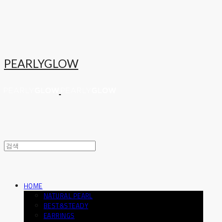
PEARLYGLOW
HOME
NATURAL PEARL
BEST&STEADY
EARRINGS