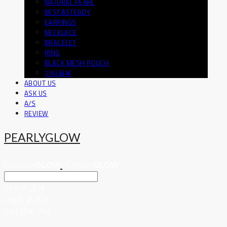
NATURAL PEARL
BEST&STEADY
EARRINGS
NECKLACE
BRACELET
RING
BLACK MESH POUCH
기타품목
ABOUT US
ASK US
A/S
REVIEW
PEARLYGLOW
Search
검색
Log In
로그인
Cart
장바구니