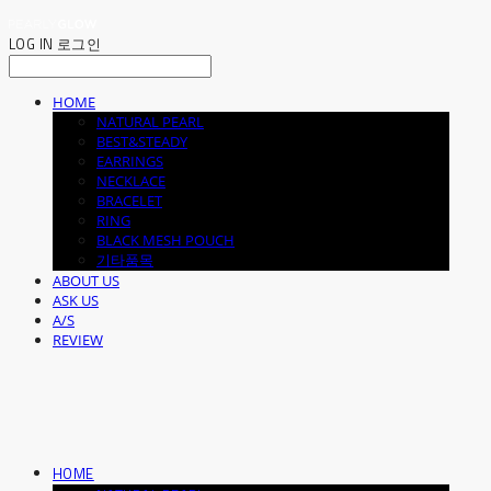
LOG IN
로그인
HOME
NATURAL PEARL
BEST&STEADY
EARRINGS
NECKLACE
BRACELET
RING
BLACK MESH POUCH
기타품목
ABOUT US
ASK US
A/S
REVIEW
HOME