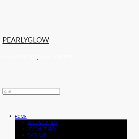
PEARLYGLOW
HOME
NATURAL PEARL
BEST&STEADY
EARRINGS