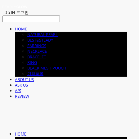
LOG IN
로그인
HOME
NATURAL PEARL
BEST&STEADY
EARRINGS
NECKLACE
BRACELET
RING
BLACK MESH POUCH
기타품목
ABOUT US
ASK US
A/S
REVIEW
HOME