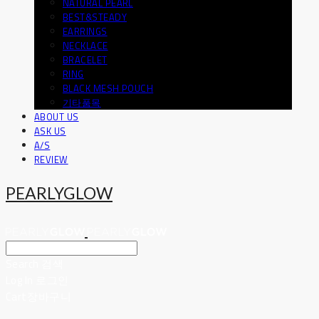
NATURAL PEARL
BEST&STEADY
EARRINGS
NECKLACE
BRACELET
RING
BLACK MESH POUCH
기타품목
ABOUT US
ASK US
A/S
REVIEW
PEARLYGLOW
Search
검색
Log In
로그인
Cart
장바구니