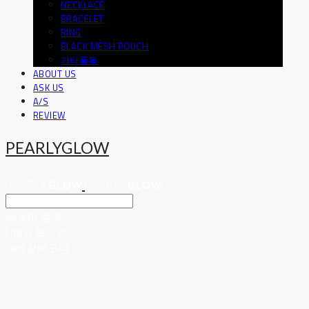
NECKLACE
BRACELET
RING
BLACK MESH POUCH
기타품목
ABOUT US
ASK US
A/S
REVIEW
PEARLYGLOW
Search
검색
Log In
로그인
Cart
장바구니