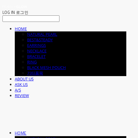
LOG IN
로그인
HOME
NATURAL PEARL
BEST&STEADY
EARRINGS
NECKLACE
BRACELET
RING
BLACK MESH POUCH
기타품목
ABOUT US
ASK US
A/S
REVIEW
HOME