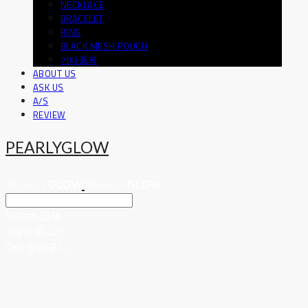
NECKLACE
BRACELET
RING
BLACK MESH POUCH
기타품목
ABOUT US
ASK US
A/S
REVIEW
PEARLYGLOW
Search
검색
Log In
로그인
Cart
장바구니