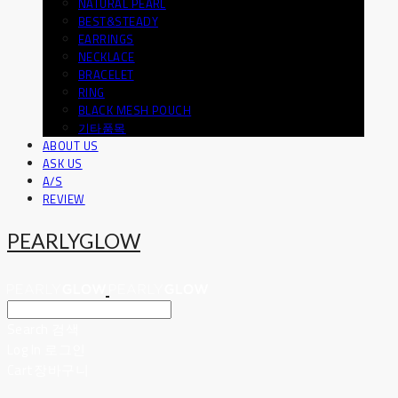
NATURAL PEARL
BEST&STEADY
EARRINGS
NECKLACE
BRACELET
RING
BLACK MESH POUCH
기타품목
ABOUT US
ASK US
A/S
REVIEW
PEARLYGLOW
Search
검색
Log In
로그인
Cart
장바구니