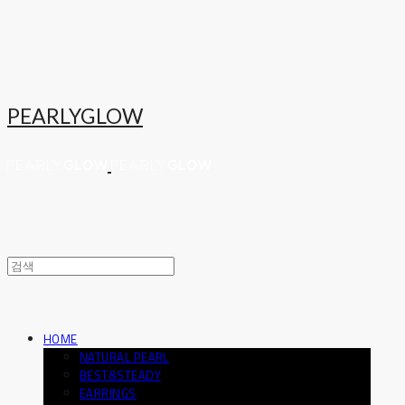
PEARLYGLOW
HOME
NATURAL PEARL
BEST&STEADY
EARRINGS