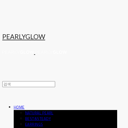
PEARLYGLOW
HOME
NATURAL PEARL
BEST&STEADY
EARRINGS