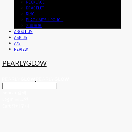
NECKLACE
BRACELET
RING
BLACK MESH POUCH
기타품목
ABOUT US
ASK US
A/S
REVIEW
PEARLYGLOW
Search
검색
Log In
로그인
Cart
장바구니