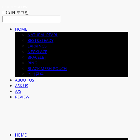
LOG IN
로그인
HOME
NATURAL PEARL
BEST&STEADY
EARRINGS
NECKLACE
BRACELET
RING
BLACK MESH POUCH
기타품목
ABOUT US
ASK US
A/S
REVIEW
HOME