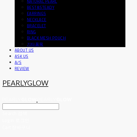
NATURAL PEARL
BEST&STEADY
EARRINGS
NECKLACE
BRACELET
RING
BLACK MESH POUCH
기타품목
ABOUT US
ASK US
A/S
REVIEW
PEARLYGLOW
Search
검색
Log In
로그인
Cart
장바구니