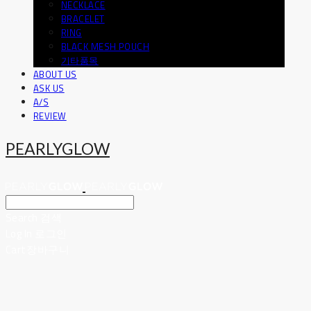
NECKLACE
BRACELET
RING
BLACK MESH POUCH
기타품목
ABOUT US
ASK US
A/S
REVIEW
PEARLYGLOW
Search
검색
Log In
로그인
Cart
장바구니