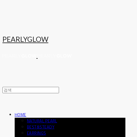
PEARLYGLOW
HOME
NATURAL PEARL
BEST&STEADY
EARRINGS