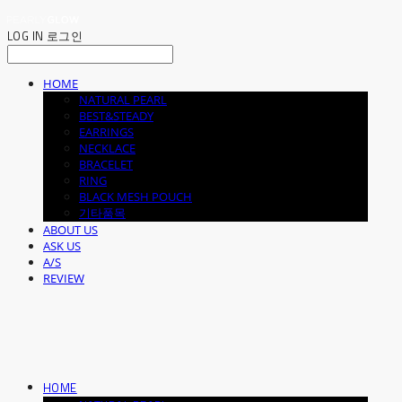
LOG IN
로그인
HOME
NATURAL PEARL
BEST&STEADY
EARRINGS
NECKLACE
BRACELET
RING
BLACK MESH POUCH
기타품목
ABOUT US
ASK US
A/S
REVIEW
HOME