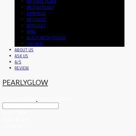
NATURAL PEARL
BEST&STEADY
EARRINGS
NECKLACE
BRACELET
RING
BLACK MESH POUCH
기타품목
ABOUT US
ASK US
A/S
REVIEW
PEARLYGLOW
Search
검색
Log In
로그인
Cart
장바구니